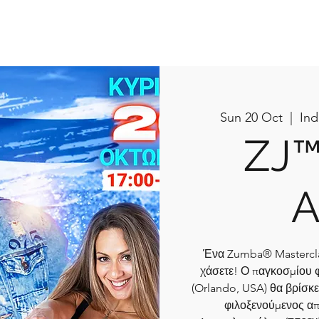
What I do
Book Online
Plans & Pricing
Contact 
Sun 20 Oct
  |  
Ind
ZJ™
A
Ένα Zumba® Masterclas
χάσετε! Ο παγκοσμίου
(Orlando, USA) θα βρίσκε
φιλοξενούμενος απ