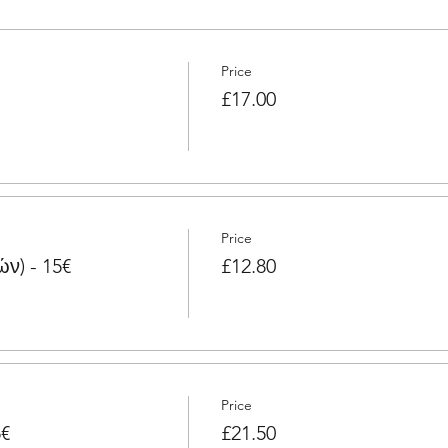
Price
£17.00
Price
ών) - 15€
£12.80
Price
5€
£21.50