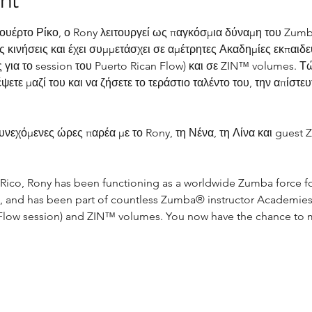
nt
υέρτο Ρίκο, ο Rony λειτουργεί ως παγκόσμια δύναμη του Zumba
ς κινήσεις και έχει συμμετάσχει σε αμέτρητες Ακαδημίες εκπαι
ια το session του Puerto Rican Flow) και σε ZIN™ volumes. Τώρ
ετε μαζί του και να ζήσετε το τεράστιο ταλέντο του, την απίστευτ
συνεχόμενες ώρες παρέα με το Rony, τη Νένα, τη Λίνα και guest
 Rico, Rony has been functioning as a worldwide Zumba force fo
and has been part of countless Zumba® instructor Academies,
 Flow session) and ZIN™ volumes. You now have the chance to