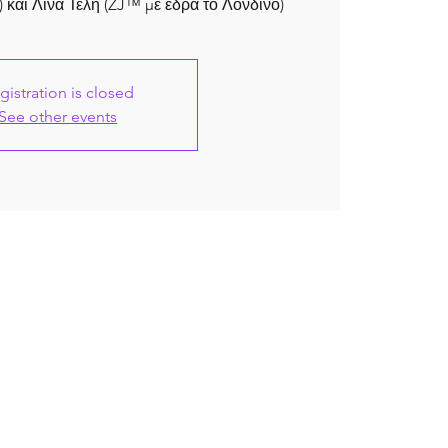
και Λίνα Τέλη (ZJ™ με έδρα το Λονδίνο)
gistration is closed
See other events