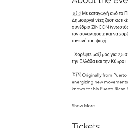
About the eve
🇬🇷 Με καταγωγή από το Πο
Δημιουργεί νέες ξεσηκωτικέ
συνέδρια ZINCON (γνωστός γ
τον συναντήσετε και να χορέψ
ταπεινή του ψυχή. 
- Χορέψτε μαζί μας για 2,5 
την Ελλάδα και την Κύπρο!
🇬🇧 Originally from Puerto
energizing new movements, 
known for his Puerto Rican
Show More
Tickets